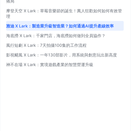
飛書 vs Lark——海外與跨國企業該用哪
佈局
一個？
摩登天空 X Lark：草莓音樂節的誕生！萬人狂歡如何如何有效管
理
雅迪 X Lark：製造業升級智造業？如何通過AI提升產線效率
閱讀文章
海底撈 X Lark：千家門店，海底撈如何做到全員協作？
風行短劇 X Lark：7天拍攝100集的工作流程
影視颶風 X Lark：一年130部影片，用系統與創意玩出新高度
2026-06-24
神不在場 X Lark：實境遊戲產業的智慧營運升級
團隊通訊協作平台怎麼選？省成本、一站
整合的做法
閱讀文章