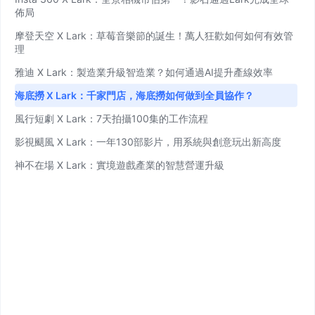
佈局
摩登天空 X Lark：草莓音樂節的誕生！萬人狂歡如何如何有效管
閱讀文章
理
雅迪 X Lark：製造業升級智造業？如何通過AI提升產線效率
海底撈 X Lark：千家門店，海底撈如何做到全員協作？
2026-06-24
風行短劇 X Lark：7天拍攝100集的工作流程
團隊通訊協作平台怎麼選？省成本、一站
影視颶風 X Lark：一年130部影片，用系統與創意玩出新高度
整合的做法
神不在場 X Lark：實境遊戲產業的智慧營運升級
閱讀文章
Lark台灣代理商｜艾瑞特資訊科技有限公司｜高雄市芩雅
+886-912-7